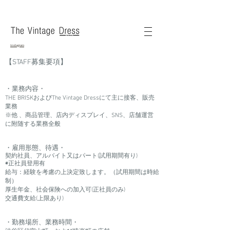
instagram
【STAFF募集要項】
・業務内容・
THE BRISKおよびThe Vintage Dressにて主に接客、販売
業務
※他 、商品管理、店内ディスプレイ、SNS、店舗運営
に附随する業務全般
・雇用形態、待遇・
契約社員、アルバイト又はパート(試用期間有り)
◉正社員登用有
給与：経験を考慮の上決定致します。（試用期間は時給
制）
厚生年金、社会保険への加入可(正社員のみ)
交通費支給(上限あり)​
・勤務場所、業務時間・