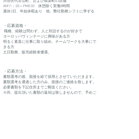
渋谷区代官山町、および猿楽町の店舗
AM11：00～PM8:00 休憩除く実働8時間
週休2日、年始休暇あり 他、弊社勤務シフトに準ずる
・応募資格・
職種、経験は問わず、人と対話するのが好きで
ヨーロッパヴィンテージに興味がある方
明るく素直に仕事に取り組め、チームワークを大事にで
きる方
土日勤務、販売経験者優遇。
・応募方法・
書類選考の後、面接を経て採用とさせていただきます。
書類選考を通過した方のみ、面接のご連絡を致します。
必要書類を下記住所までご郵送ください。
※尚、提出頂いた書類の返却は致しませんので、予めご
了承ください。
〒150-0034
東京都渋谷区代官山町12－3 眞市代官山ビル1F
THE BRISK 採用担当 宛
・応募書類・