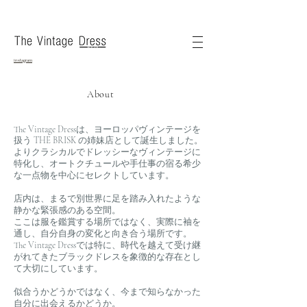
instagram
About
The Vintage Dressは、ヨーロッパヴィンテージを
扱う THE BRISK の姉妹店として誕生しました。
よりクラシカルでドレッシーなヴィンテージに
特化し、オートクチュールや手仕事の宿る希少
な一点物を中心にセレクトしています。
店内は、まるで別世界に足を踏み入れたような
静かな緊張感のある空間。
ここは服を鑑賞する場所ではなく、実際に袖を
通し、自分自身の変化と向き合う場所です。
The Vintage Dressでは特に、時代を越えて受け継
がれてきたブラックドレスを象徴的な存在とし
て大切にしています。
似合うかどうかではなく、今まで知らなかった
自分に出会えるかどうか。