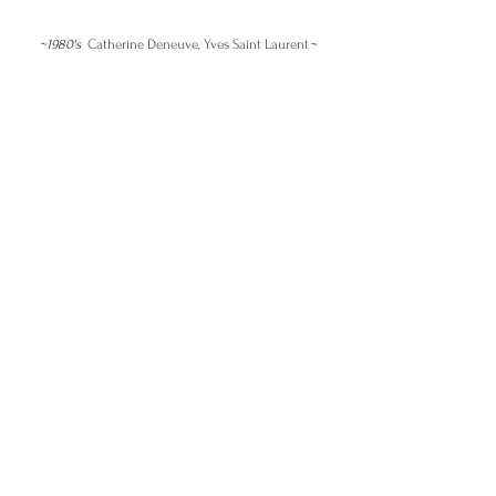
~1980's  
Catherine Deneuve, Yves Saint Laurent
~
イヴ・サンローランが過去のインタビューで、
自分がこれまでに発表したデザインの中からど
れかを選べと言われたら、
迷わずスモーキングを選ぶ。
と言っていたほど思い入れの強いルック。
是非その思いを感じながら、間近でご覧頂けた
らと思います。