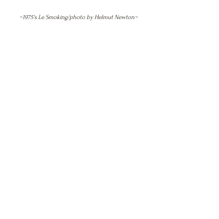
~1975's Le Smoking/photo by Helmut Newton~