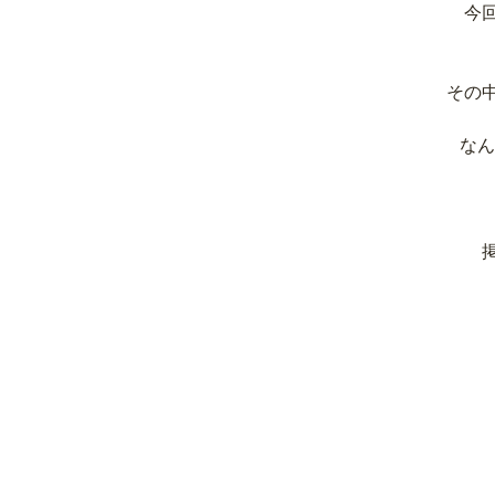
今
その
なん