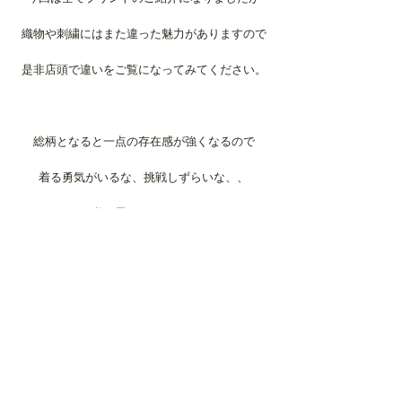
織物や刺繍にはまた違った魅力がありますので
是非店頭で違いをご覧になってみてください。
総柄となると一点の存在感が強くなるので
着る勇気がいるな、挑戦しずらいな、、
と私も思っていましたが
いざ着てみるととても着やすく
意外と合わせやすかったりしてとても活躍して
います。
日本でも昔からお着物では柄と柄を合わせたり
しているので