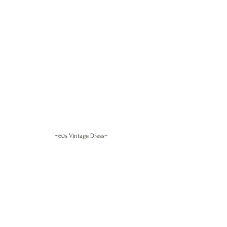
~60s Vintage Dress~