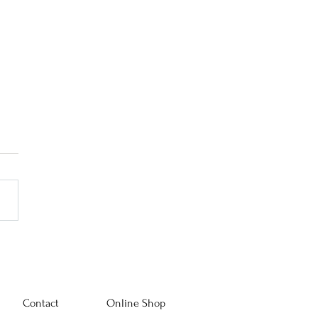
めだ本店 "A Curated
Life -In Rooms and Robes-"
Contact
Online Shop