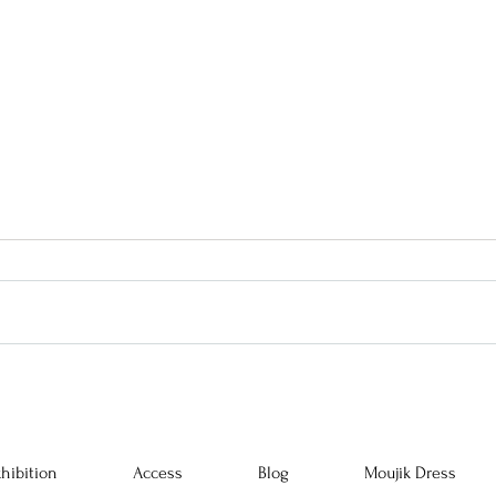
5/2-5/6 久々の開催です。-Yves
阪急う
Saint Laurent 回顧-
hibition
Access
Blog
Moujik Dress