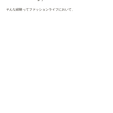
そんな経験ってファッションライフにおいて、
なかなかあることではないですよね。
妥協を許さないエルメスの拘りを隅々まで堪能
することができる逸品。
ぜひ店頭でご覧になってみてくださいませ。
The Vintage Dress.
すべて表示
最新記事