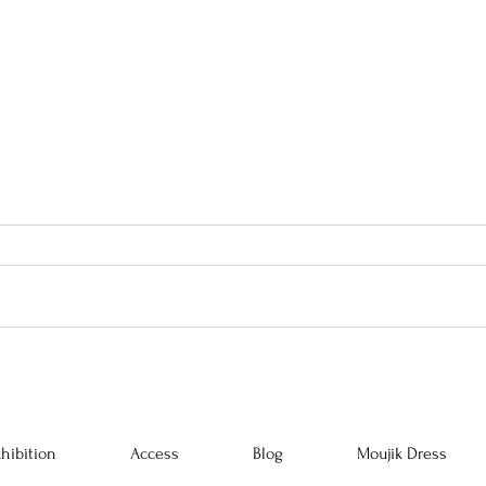
5/2-5/6 久々の開催です。-Yves
阪急う
Saint Laurent 回顧-
hibition
Access
Blog
Moujik Dress