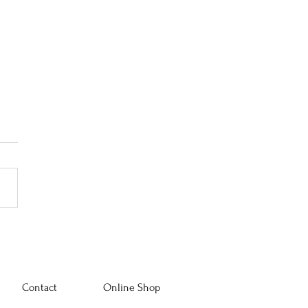
めだ本店 "A Curated
Life -In Rooms and Robes-"
Contact
Online Shop